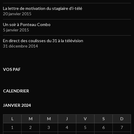
La lettre de motivation du stagiaire d’i-télé
20 janvier 2015
Un soir à Ponteau Combo
5 janvier 2015
En direct des coulisses du 31 à la télévision
31 décembre 2014
VOS PAF
CALENDRIER
JANVIER 2024
L
M
M
J
V
S
D
1
2
3
4
5
6
7