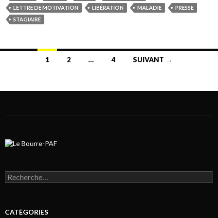
LETTRE DE MOTIVATION
LIBÉRATION
MALADIE
PRESSE
STAGIAIRE
1
2
…
4
SUIVANT →
Navigation au sein des articles
Rechercher :
CATÉGORIES