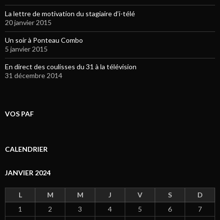
La lettre de motivation du stagiaire d’i-télé
20 janvier 2015
Un soir à Ponteau Combo
5 janvier 2015
En direct des coulisses du 31 à la télévision
31 décembre 2014
VOS PAF
CALENDRIER
JANVIER 2024
L
M
M
J
V
S
D
1
2
3
4
5
6
7