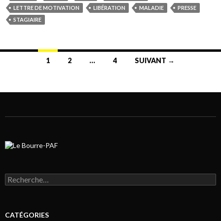
LETTRE DE MOTIVATION
LIBÉRATION
MALADIE
PRESSE
STAGIAIRE
1
2
…
4
SUIVANT →
Navigation au sein des articles
Rechercher :
CATÉGORIES