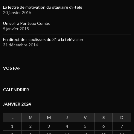
La lettre de motivation du stagiaire d’i-télé
20 janvier 2015
Un soir à Ponteau Combo
5 janvier 2015
En direct des coulisses du 31 à la télévision
31 décembre 2014
VOS PAF
CALENDRIER
JANVIER 2024
L
M
M
J
V
S
D
1
2
3
4
5
6
7