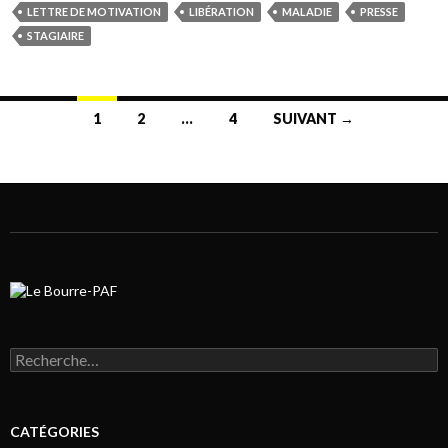
LETTRE DE MOTIVATION
LIBÉRATION
MALADIE
PRESSE
STAGIAIRE
1
2
…
4
SUIVANT →
Navigation au sein des articles
Rechercher :
CATÉGORIES