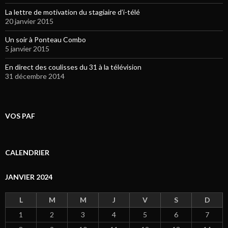
La lettre de motivation du stagiaire d’i-télé
20 janvier 2015
Un soir à Ponteau Combo
5 janvier 2015
En direct des coulisses du 31 à la télévision
31 décembre 2014
VOS PAF
CALENDRIER
JANVIER 2024
L
M
M
J
V
S
D
1
2
3
4
5
6
7