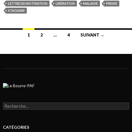
LETTRE DE MOTIVATION
LIBÉRATION
MALADIE
PRESSE
STAGIAIRE
1
2
…
4
SUIVANT →
Navigation au sein des articles
Rechercher :
CATÉGORIES