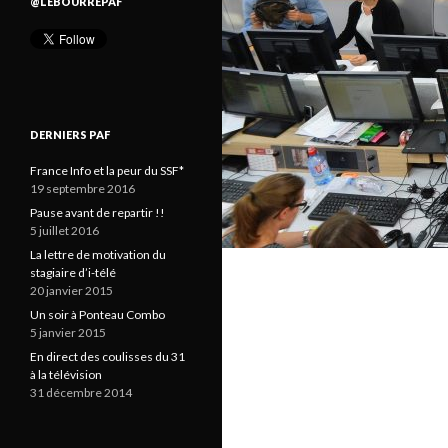
@LEBOURREPAF
DERNIERS PAF
France Info et la peur du SSF*
19 septembre 2016
Pause avant de repartir !!
5 juillet 2016
La lettre de motivation du
stagiaire d’i-télé
20 janvier 2015
Un soir à Ponteau Combo
5 janvier 2015
En direct des coulisses du 31
à la télévision
31 décembre 2014