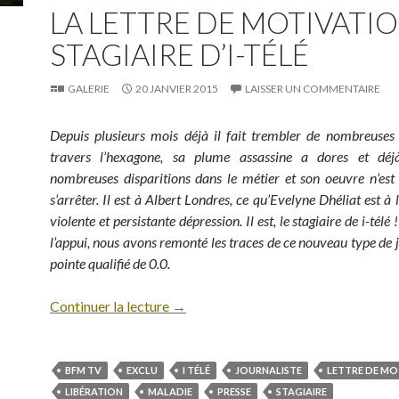
LA LETTRE DE MOTIVATI
STAGIAIRE D’I-TÉLÉ
GALERIE
20 JANVIER 2015
LAISSER UN COMMENTAIRE
Depuis plusieurs mois déjà il fait trembler de nombreuses
travers l’hexagone, sa plume assassine a dores et dé
nombreuses disparitions dans le métier et son oeuvre n’est
s’arrêter. Il est à Albert Londres, ce qu’Evelyne Dhéliat est à
violente et persistante dépression. Il est, le stagiaire de i-tél
l’appui, nous avons remonté les traces de ce nouveau type de j
pointe qualifié de 0.0.
Continuer la lecture
→
BFM TV
EXCLU
I TÉLÉ
JOURNALISTE
LETTRE DE MO
LIBÉRATION
MALADIE
PRESSE
STAGIAIRE