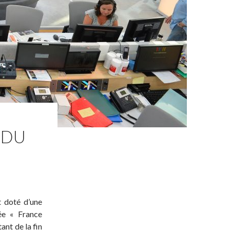
 DU
t doté d’une
ée « France
ant de la fin