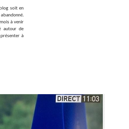
blog soit en
t abandonné.
 mois à venir
té autour de
 présenter à