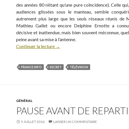
des années 80 n’étant qu’une pure coïncidence). Celle qui
audiences glissées sous le manteau, semble conquéri
autrement plus large que les seuls réseaux réunis de M
Mathieu Gallet ou encore Delphine Ernotte a conn
décisive et inattendue, mais bien souvent méconnue, quel
peine avant sa mise à l’antenne.
Continuer la lecture
→
FRANCE INFO
SECRET
TÉLÉVISION
GÉNÉRAL
PAUSE AVANT DE REPARTIR
5 JUILLET 2016
LAISSER UN COMMENTAIRE