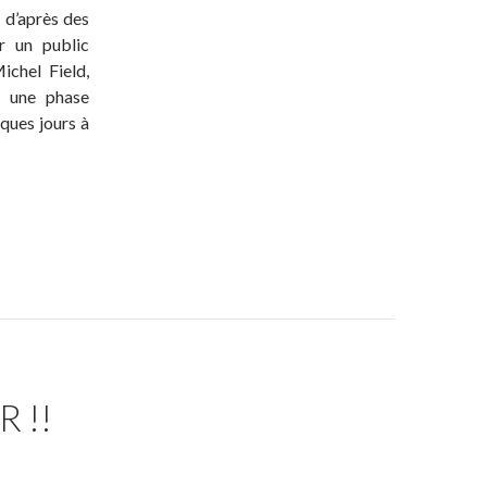
, d’après des
r un public
ichel Field,
u une phase
ques jours à
 !!