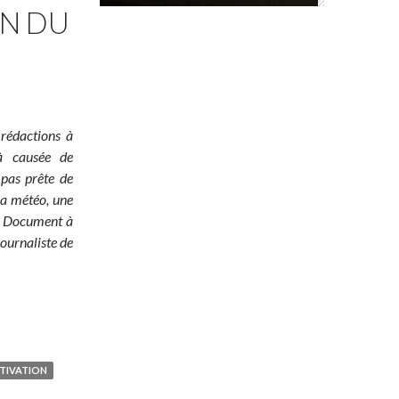
ON DU
 rédactions à
jà causée de
 pas prête de
 la météo, une
é ! Document à
ournaliste de
TIVATION