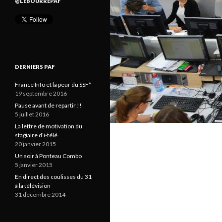
@LEBOURREPAF
DERNIERS PAF
France Info et la peur du SSF*
19 septembre 2016
Pause avant de repartir !!
5 juillet 2016
La lettre de motivation du
stagiaire d’i-télé
20 janvier 2015
Un soir à Ponteau Combo
5 janvier 2015
En direct des coulisses du 31
à la télévision
31 décembre 2014