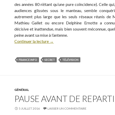
des années 80 n’étant qu’une pure coïncidence). Celle qui
audiences glissées sous le manteau, semble conquéri
autrement plus large que les seuls réseaux réunis de M
Mathieu Gallet ou encore Delphine Ernotte a conn
décisive et inattendue, mais bien souvent méconnue, quel
peine avant sa mise à l’antenne.
Continuer la lecture
→
FRANCE INFO
SECRET
TÉLÉVISION
GÉNÉRAL
PAUSE AVANT DE REPARTIR
5 JUILLET 2016
LAISSER UN COMMENTAIRE