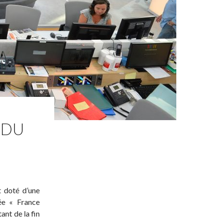
 DU
t doté d’une
ée « France
ant de la fin