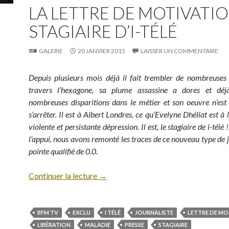
LA LETTRE DE MOTIVATI
STAGIAIRE D’I-TÉLÉ
GALERIE
20 JANVIER 2015
LAISSER UN COMMENTAIRE
Depuis plusieurs mois déjà il fait trembler de nombreuses
travers l’hexagone, sa plume assassine a dores et dé
nombreuses disparitions dans le métier et son oeuvre n’est
s’arrêter. Il est à Albert Londres, ce qu’Evelyne Dhéliat est à
violente et persistante dépression. Il est, le stagiaire de i-tél
l’appui, nous avons remonté les traces de ce nouveau type de j
pointe qualifié de 0.0.
Continuer la lecture
→
BFM TV
EXCLU
I TÉLÉ
JOURNALISTE
LETTRE DE MO
LIBÉRATION
MALADIE
PRESSE
STAGIAIRE