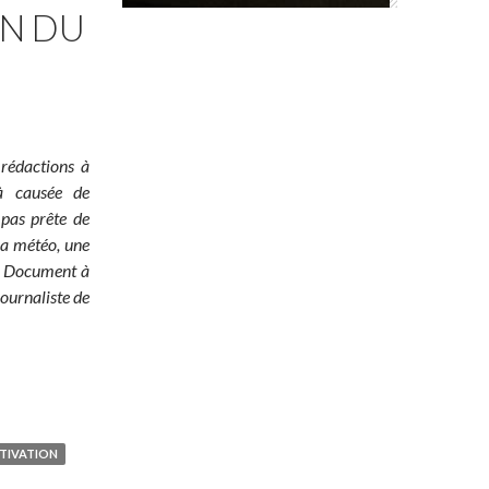
ON DU
 rédactions à
jà causée de
 pas prête de
 la météo, une
é ! Document à
ournaliste de
TIVATION