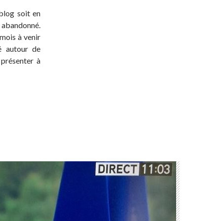
blog soit en
t abandonné.
 mois à venir
té autour de
 présenter à