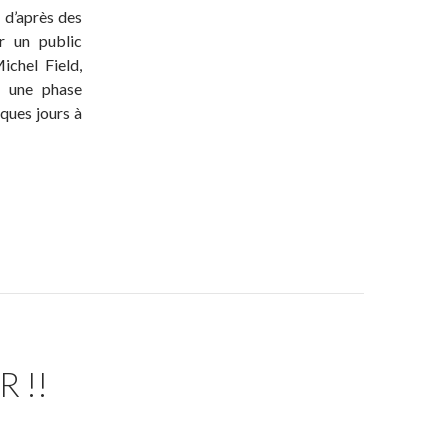
, d’après des
r un public
ichel Field,
u une phase
ques jours à
 !!