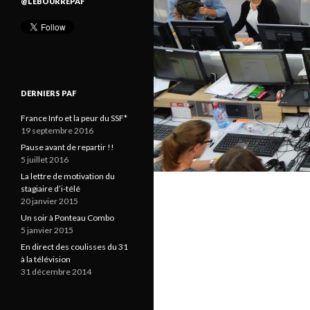
@LEBOURREPAF
DERNIERS PAF
France Info et la peur du SSF*
19 septembre 2016
Pause avant de repartir !!
5 juillet 2016
La lettre de motivation du
stagiaire d’i-télé
20 janvier 2015
Un soir à Ponteau Combo
5 janvier 2015
En direct des coulisses du 31
à la télévision
31 décembre 2014