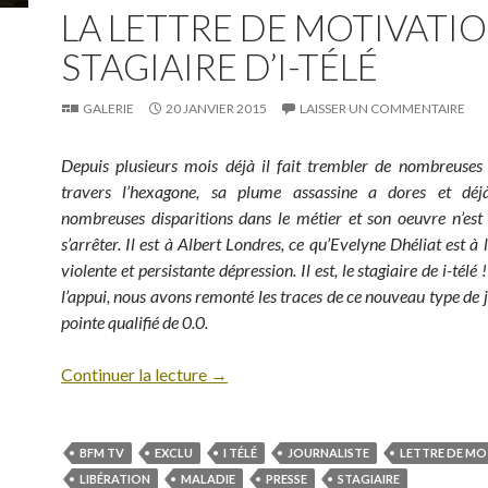
LA LETTRE DE MOTIVATI
STAGIAIRE D’I-TÉLÉ
GALERIE
20 JANVIER 2015
LAISSER UN COMMENTAIRE
Depuis plusieurs mois déjà il fait trembler de nombreuses
travers l’hexagone, sa plume assassine a dores et dé
nombreuses disparitions dans le métier et son oeuvre n’est
s’arrêter. Il est à Albert Londres, ce qu’Evelyne Dhéliat est à
violente et persistante dépression. Il est, le stagiaire de i-tél
l’appui, nous avons remonté les traces de ce nouveau type de j
pointe qualifié de 0.0.
Continuer la lecture
→
BFM TV
EXCLU
I TÉLÉ
JOURNALISTE
LETTRE DE MO
LIBÉRATION
MALADIE
PRESSE
STAGIAIRE