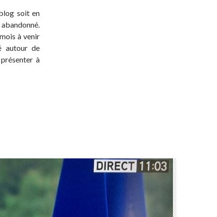
blog soit en
t abandonné.
 mois à venir
té autour de
 présenter à