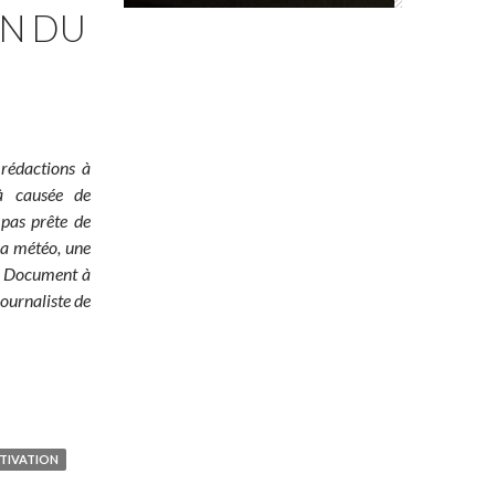
ON DU
 rédactions à
jà causée de
 pas prête de
 la météo, une
é ! Document à
ournaliste de
TIVATION