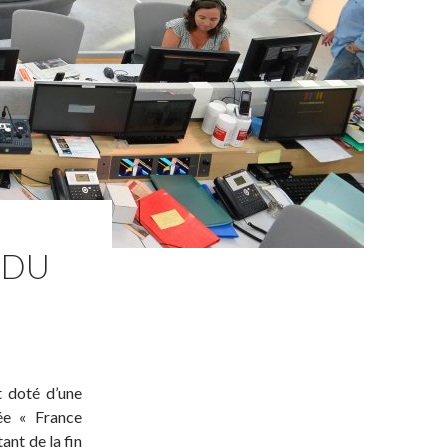
 DU
t doté d’une
ée « France
ant de la fin