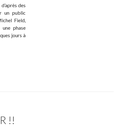
, d’après des
r un public
ichel Field,
u une phase
ques jours à
 !!