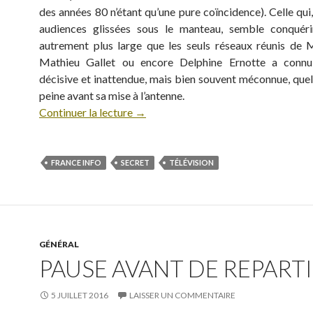
des années 80 n’étant qu’une pure coïncidence). Celle qui
audiences glissées sous le manteau, semble conquéri
autrement plus large que les seuls réseaux réunis de M
Mathieu Gallet ou encore Delphine Ernotte a conn
décisive et inattendue, mais bien souvent méconnue, quel
peine avant sa mise à l’antenne.
Continuer la lecture
→
FRANCE INFO
SECRET
TÉLÉVISION
GÉNÉRAL
PAUSE AVANT DE REPARTIR
5 JUILLET 2016
LAISSER UN COMMENTAIRE