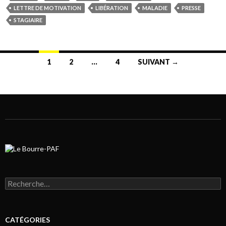
LETTRE DE MOTIVATION
LIBÉRATION
MALADIE
PRESSE
STAGIAIRE
1
2
…
4
SUIVANT →
Navigation au sein des articles
Rechercher :
CATÉGORIES