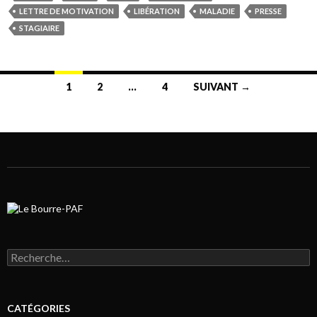
LETTRE DE MOTIVATION
LIBÉRATION
MALADIE
PRESSE
STAGIAIRE
1
2
…
4
SUIVANT →
Navigation au sein des articles
Rechercher :
CATÉGORIES