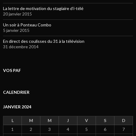
La lettre de motivation du stagiaire d’i-télé
20 janvier 2015
Un soir à Ponteau Combo
5 janvier 2015
En direct des coulisses du 31 à la télévision
31 décembre 2014
VOS PAF
CALENDRIER
JANVIER 2024
L
M
M
J
V
S
D
1
2
3
4
5
6
7