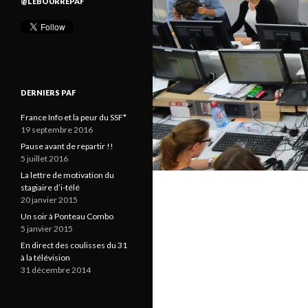
@LEBOURREPAF
DERNIERS PAF
France Info et la peur du SSF*
19 septembre 2016
Pause avant de repartir !!
5 juillet 2016
La lettre de motivation du
stagiaire d’i-télé
20 janvier 2015
Un soir à Ponteau Combo
5 janvier 2015
En direct des coulisses du 31
à la télévision
31 décembre 2014