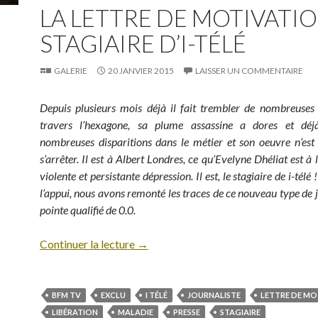
LA LETTRE DE MOTIVATI
STAGIAIRE D’I-TÉLÉ
GALERIE
20 JANVIER 2015
LAISSER UN COMMENTAIRE
Depuis plusieurs mois déjà il fait trembler de nombreuses
travers l’hexagone, sa plume assassine a dores et dé
nombreuses disparitions dans le métier et son oeuvre n’est
s’arrêter. Il est à Albert Londres, ce qu’Evelyne Dhéliat est à
violente et persistante dépression. Il est, le stagiaire de i-tél
l’appui, nous avons remonté les traces de ce nouveau type de j
pointe qualifié de 0.0.
Continuer la lecture
→
BFM TV
EXCLU
I TÉLÉ
JOURNALISTE
LETTRE DE MO
LIBÉRATION
MALADIE
PRESSE
STAGIAIRE