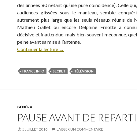
des années 80 n’étant qu’une pure coïncidence). Celle qui
audiences glissées sous le manteau, semble conquéri
autrement plus large que les seuls réseaux réunis de M
Mathieu Gallet ou encore Delphine Ernotte a conn
décisive et inattendue, mais bien souvent méconnue, quel
peine avant sa mise à l’antenne.
Continuer la lecture
→
FRANCE INFO
SECRET
TÉLÉVISION
GÉNÉRAL
PAUSE AVANT DE REPARTIR
5 JUILLET 2016
LAISSER UN COMMENTAIRE