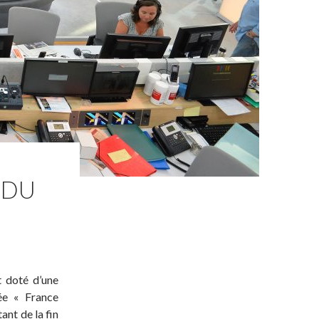
 DU
t doté d’une
ée « France
ant de la fin