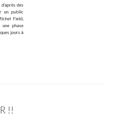
, d’après des
r un public
ichel Field,
u une phase
ques jours à
 !!