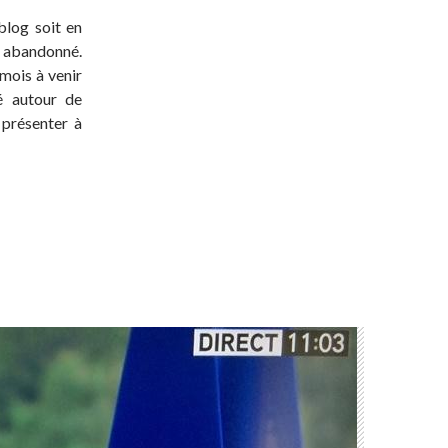
blog soit en
t abandonné.
 mois à venir
té autour de
 présenter à