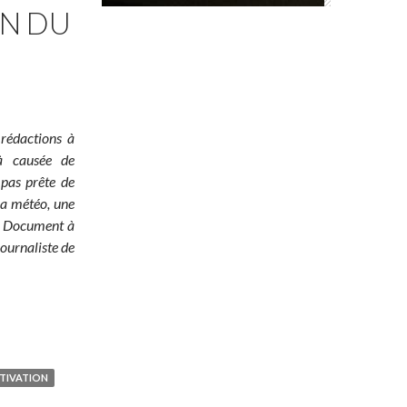
ON DU
 rédactions à
jà causée de
 pas prête de
 la météo, une
é ! Document à
ournaliste de
TIVATION