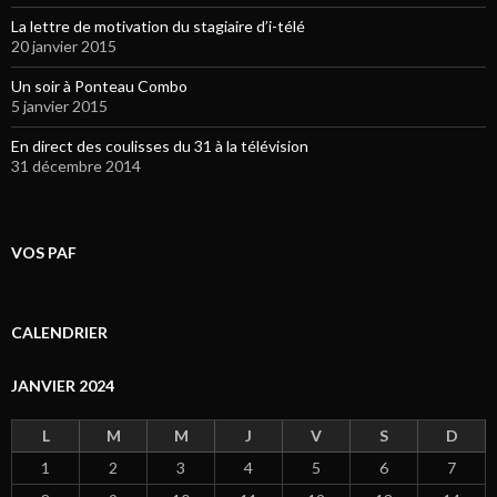
La lettre de motivation du stagiaire d’i-télé
20 janvier 2015
Un soir à Ponteau Combo
5 janvier 2015
En direct des coulisses du 31 à la télévision
31 décembre 2014
VOS PAF
CALENDRIER
JANVIER 2024
L
M
M
J
V
S
D
1
2
3
4
5
6
7