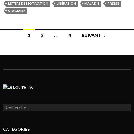
LETTRE DE MOTIVATION
LIBÉRATION
MALADIE
PRESSE
STAGIAIRE
1
2
…
4
SUIVANT →
Navigation au sein des articles
Rechercher :
CATÉGORIES