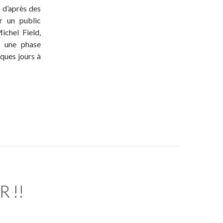
, d’après des
r un public
ichel Field,
u une phase
ques jours à
 !!