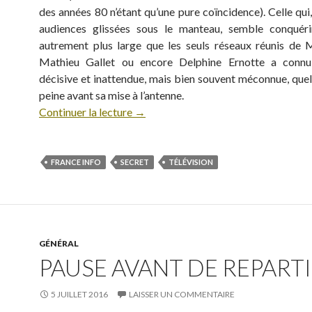
des années 80 n’étant qu’une pure coïncidence). Celle qui
audiences glissées sous le manteau, semble conquéri
autrement plus large que les seuls réseaux réunis de M
Mathieu Gallet ou encore Delphine Ernotte a conn
décisive et inattendue, mais bien souvent méconnue, quel
peine avant sa mise à l’antenne.
Continuer la lecture
→
FRANCE INFO
SECRET
TÉLÉVISION
GÉNÉRAL
PAUSE AVANT DE REPARTIR
5 JUILLET 2016
LAISSER UN COMMENTAIRE