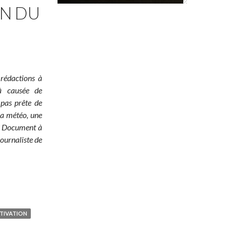
ON DU
 rédactions à
jà causée de
 pas prête de
 la météo, une
é ! Document à
ournaliste de
TIVATION