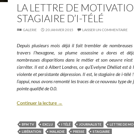
LA LETTRE DE MOTIVATI
STAGIAIRE D’I-TÉLÉ
GALERIE
20 JANVIER 2015
LAISSER UN COMMENTAIRE
Depuis plusieurs mois déjà il fait trembler de nombreuses
travers l’hexagone, sa plume assassine a dores et dé
nombreuses disparitions dans le métier et son oeuvre n’est
s’arrêter. Il est à Albert Londres, ce qu’Evelyne Dhéliat est à
violente et persistante dépression. Il est, le stagiaire de i-tél
l’appui, nous avons remonté les traces de ce nouveau type de j
pointe qualifié de 0.0.
Continuer la lecture
→
BFM TV
EXCLU
I TÉLÉ
JOURNALISTE
LETTRE DE MO
LIBÉRATION
MALADIE
PRESSE
STAGIAIRE