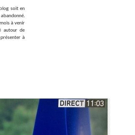
blog soit en
t abandonné.
 mois à venir
té autour de
 présenter à