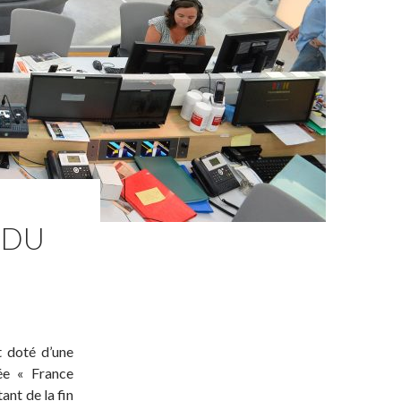
 DU
t doté d’une
ée « France
ant de la fin