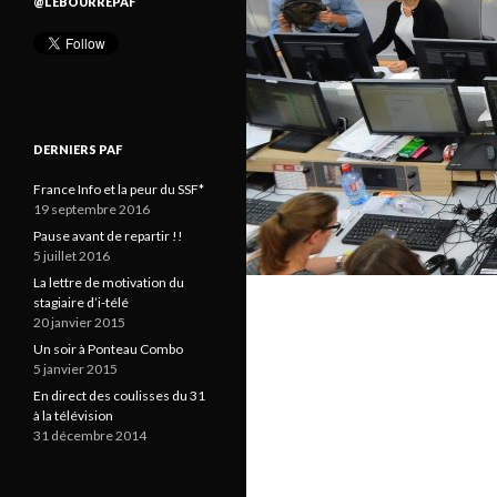
@LEBOURREPAF
DERNIERS PAF
France Info et la peur du SSF*
19 septembre 2016
Pause avant de repartir !!
5 juillet 2016
La lettre de motivation du
stagiaire d’i-télé
20 janvier 2015
Un soir à Ponteau Combo
5 janvier 2015
En direct des coulisses du 31
à la télévision
31 décembre 2014