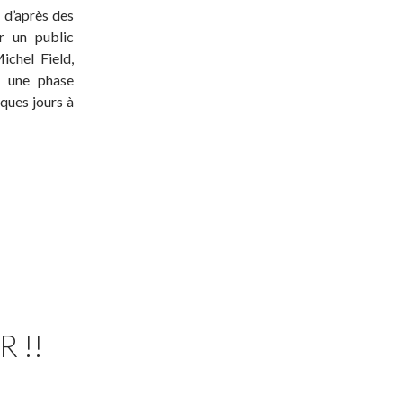
, d’après des
r un public
ichel Field,
u une phase
ques jours à
 !!