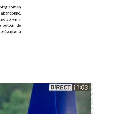
blog soit en
t abandonné.
 mois à venir
té autour de
 présenter à