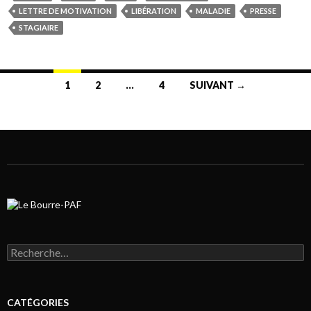
LETTRE DE MOTIVATION
LIBÉRATION
MALADIE
PRESSE
STAGIAIRE
1
2
…
4
SUIVANT →
Navigation au sein des articles
Rechercher :
CATÉGORIES