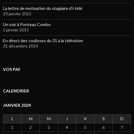
La lettre de motivation du stagiaire d’i-télé
20 janvier 2015
Un soir à Ponteau Combo
5 janvier 2015
En direct des coulisses du 31 à la télévision
31 décembre 2014
VOS PAF
CALENDRIER
JANVIER 2024
L
M
M
J
V
S
D
1
2
3
4
5
6
7