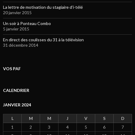
La lettre de motivation du stagiaire d’i-télé
20 janvier 2015
Un soir à Ponteau Combo
5 janvier 2015
En direct des coulisses du 31 à la télévision
31 décembre 2014
VOS PAF
CALENDRIER
JANVIER 2024
L
M
M
J
V
S
D
1
2
3
4
5
6
7