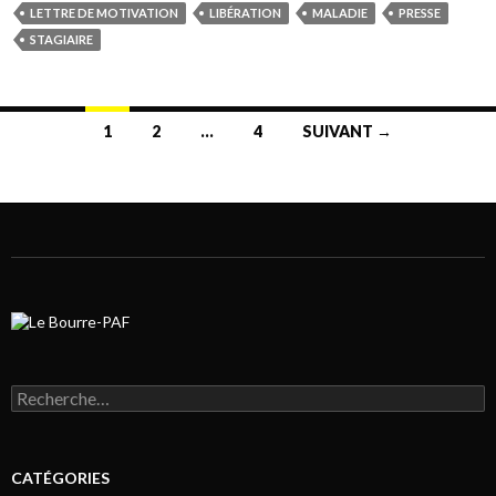
LETTRE DE MOTIVATION
LIBÉRATION
MALADIE
PRESSE
STAGIAIRE
1
2
…
4
SUIVANT →
Navigation au sein des articles
Rechercher :
CATÉGORIES