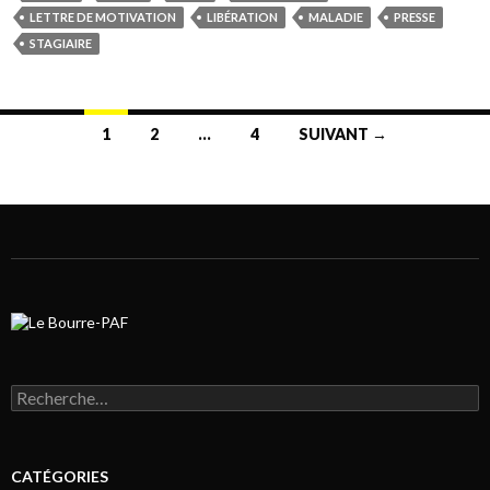
LETTRE DE MOTIVATION
LIBÉRATION
MALADIE
PRESSE
STAGIAIRE
1
2
…
4
SUIVANT →
Navigation au sein des articles
Rechercher :
CATÉGORIES