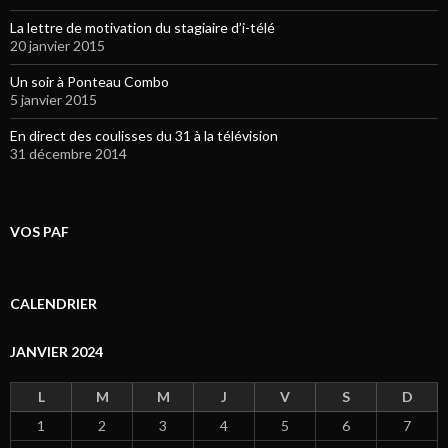
La lettre de motivation du stagiaire d’i-télé
20 janvier 2015
Un soir à Ponteau Combo
5 janvier 2015
En direct des coulisses du 31 à la télévision
31 décembre 2014
VOS PAF
CALENDRIER
JANVIER 2024
L
M
M
J
V
S
D
1
2
3
4
5
6
7