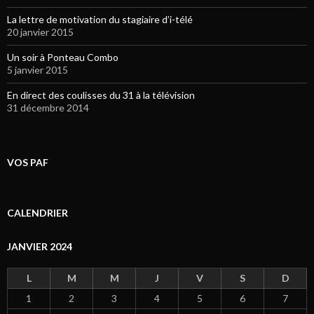
La lettre de motivation du stagiaire d’i-télé
20 janvier 2015
Un soir à Ponteau Combo
5 janvier 2015
En direct des coulisses du 31 à la télévision
31 décembre 2014
VOS PAF
CALENDRIER
JANVIER 2024
L
M
M
J
V
S
D
1
2
3
4
5
6
7