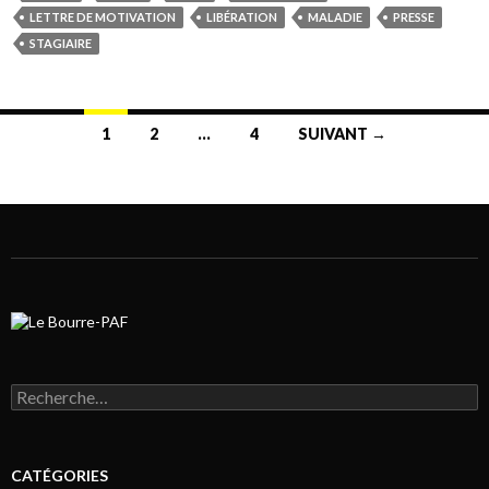
LETTRE DE MOTIVATION
LIBÉRATION
MALADIE
PRESSE
STAGIAIRE
1
2
…
4
SUIVANT →
Navigation au sein des articles
Rechercher :
CATÉGORIES